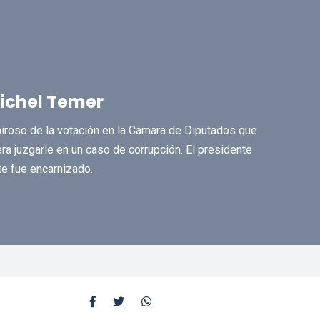
Michel Temer
ir airoso de la votación en la Cámara de Diputados que
ra juzgarle en un caso de corrupción. El presidente
te fue encarnizado.