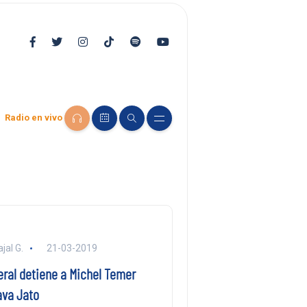
Radio en vivo
jal G.
21-03-2019
eral detiene a Michel Temer
ava Jato