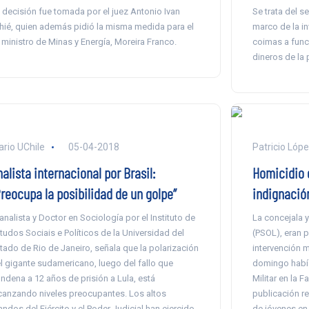
 decisión fue tomada por el juez Antonio Ivan
Se trata del s
hié, quien además pidió la misma medida para el
marco de la i
 ministro de Minas y Energía, Moreira Franco.
coimas a func
dineros de la 
ario UChile
05-04-2018
Patricio Lópe
alista internacional por Brasil:
Homicidio 
Preocupa la posibilidad de un golpe”
indignació
 analista y Doctor en Sociología por el Instituto de
La concejala y
tudos Sociais e Políticos de la Universidad del
(PSOL), eran pa
tado de Rio de Janeiro, señala que la polarización
intervención m
l gigante sudamericano, luego del fallo que
domingo había
ndena a 12 años de prisión a Lula, está
Militar en la 
canzando niveles preocupantes. Los altos
publicación re
ndos del Ejército y el Poder Judicial han ejercido
de jóvenes en 