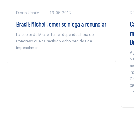
Diario Uchile
19-05-2017
RF
Brasil: Michel Temer se niega a renunciar
C
m
La suerte de Michel Temer depende ahora del
Br
Congreso que ha recibido ocho pedidos de
impeachment.
Ag
Na
se
in
Co
(2
He