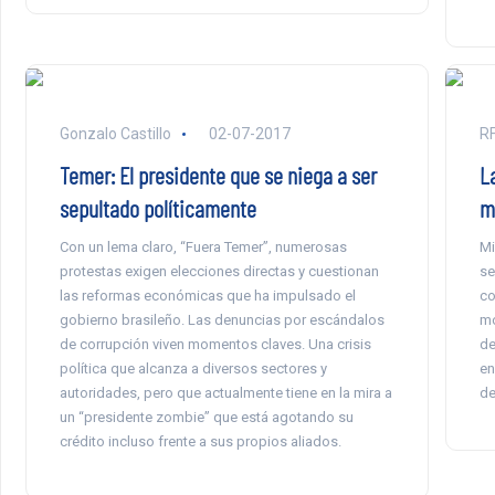
Gonzalo Castillo
02-07-2017
RF
Temer: El presidente que se niega a ser
L
sepultado políticamente
m
Con un lema claro, “Fuera Temer”, numerosas
Mi
protestas exigen elecciones directas y cuestionan
se
las reformas económicas que ha impulsado el
co
gobierno brasileño. Las denuncias por escándalos
mo
de corrupción viven momentos claves. Una crisis
de
política que alcanza a diversos sectores y
en
autoridades, pero que actualmente tiene en la mira a
de
un “presidente zombie” que está agotando su
crédito incluso frente a sus propios aliados.