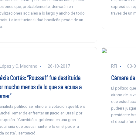
esiones que, probablemente, derivarán en
expresó su rep
vilizaciones sociales a lo largo y ancho de todo
través de un m
 país. La institucionalidad brasileña pende de un
o.
 López y C. Medrano
26-10-2017
RFI
03-
éxis Cortés: “Rousseff fue destituida
Cámara de 
or mucho menos de lo que se acusa a
El político que
emer”
airoso de la 
que estudiaba 
 analista político se refirió a la votación que liberó
pudiera juzgar
Michel Temer de enfrentar un juicio en Brasil por
presidente br
rrupción. “Convirtió al gobierno en una gran
el debate fue
quinaria que busca mantenerlo en el poder a
da costa”, sentenció.