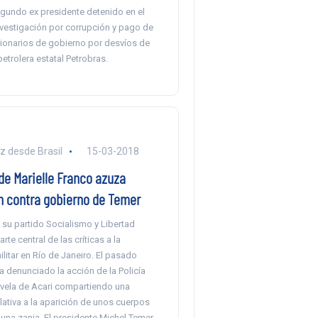
egundo ex presidente detenido en el
nvestigación por corrupción y pago de
ionarios de gobierno por desvíos de
petrolera estatal Petrobras.
z desde Brasil
15-03-2018
de Marielle Franco azuza
n contra gobierno de Temer
 su partido Socialismo y Libertad
rte central de las críticas a la
ilitar en Río de Janeiro. El pasado
 denunciado la acción de la Policía
Favela de Acari compartiendo una
lativa a la aparición de unos cuerpos
una zanja. El presidente Michel Temer