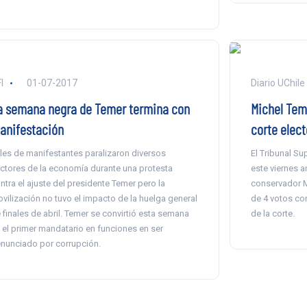
I
01-07-2017
Diario UChile
a semana negra de Temer termina con
Michel Tem
anifestación
corte elect
les de manifestantes paralizaron diversos
El Tribunal Su
ctores de la economía durante una protesta
este viernes a
ntra el ajuste del presidente Temer pero la
conservador M
vilización no tuvo el impacto de la huelga general
de 4 votos co
 finales de abril. Temer se convirtió esta semana
de la corte.
 el primer mandatario en funciones en ser
nunciado por corrupción.