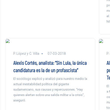
pr
mo
el
hil
P. López y C. Villa
07-03-2018
P.
Alexis Cortés, analista: “Sin Lula, la única
Al
candidatura es la de un profascista”
p
T
El sociólogo explicó y analizó para nuestro medio la
actual inestabilidad política del gigante
El
sudamericano, sus causas y repercusiones. “Hay
a 
quienes alertan sobre una salida militar a la crisis”,
co
aseguró.
ma
to