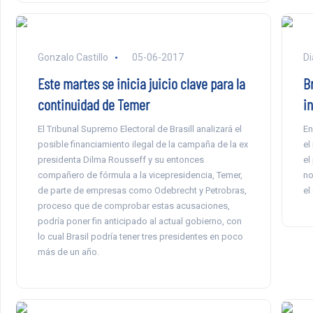
Gonzalo Castillo
05-06-2017
Di
Este martes se inicia juicio clave para la
B
continuidad de Temer
in
El Tribunal Supremo Electoral de Brasill analizará el
En
posible financiamiento ilegal de la campaña de la ex
el
presidenta Dilma Rousseff y su entonces
el
compañero de fórmula a la vicepresidencia, Temer,
no
de parte de empresas como Odebrecht y Petrobras,
el
proceso que de comprobar estas acusaciones,
podría poner fin anticipado al actual gobierno, con
lo cual Brasil podría tener tres presidentes en poco
más de un año.