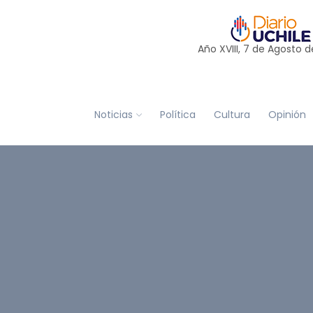
Año XVIII, 7 de
Agosto
d
Noticias
Política
Cultura
Opinión