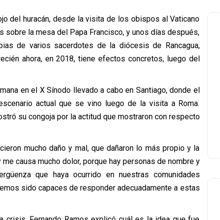
ojo del huracán, desde la visita de los obispos al Vaticano
es sobre la mesa del Papa Francisco, y unos días después,
pias de varios sacerdotes de la diócesis de Rancagua,
ecién ahora, en 2018, tiene efectos concretos, luego del
emana en el X Sínodo llevado a cabo en Santiago, donde el
escenario actual que se vino luego de la visita a Roma.
stró su congoja por la actitud que mostraron con respecto
icieron mucho daño y mal, que dañaron lo más propio y la
 y me causa mucho dolor, porque hay personas de nombre y
ergüenza que haya ocurrido en nuestras comunidades
 hemos sido capaces de responder adecuadamente a estas
a crisis, Fernando Ramos explicó cuál es la idea que fue