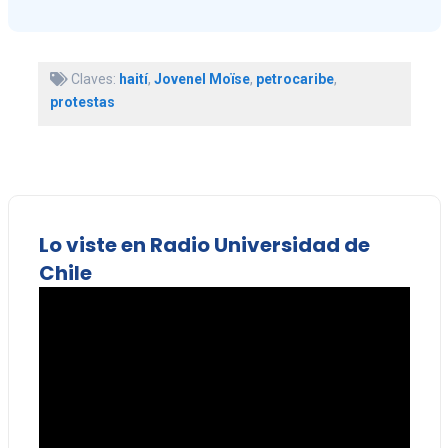
Claves:
haití
,
Jovenel Moïse
,
petrocaribe
,
protestas
Lo viste en Radio Universidad de
Chile