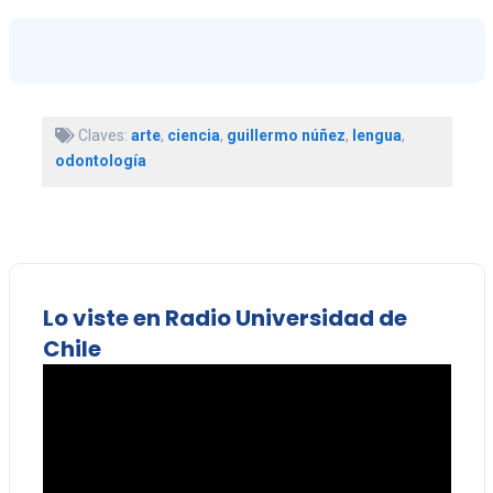
Claves:
arte
,
ciencia
,
guillermo núñez
,
lengua
,
odontología
Lo viste en Radio Universidad de
Chile