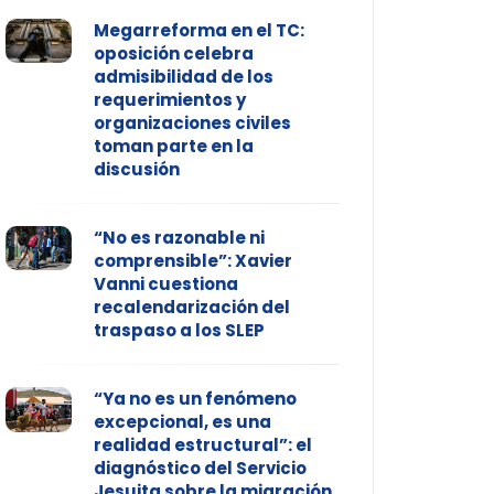
Megarreforma en el TC:
oposición celebra
admisibilidad de los
requerimientos y
organizaciones civiles
toman parte en la
discusión
“No es razonable ni
comprensible”: Xavier
Vanni cuestiona
recalendarización del
traspaso a los SLEP
“Ya no es un fenómeno
excepcional, es una
realidad estructural”: el
diagnóstico del Servicio
Jesuita sobre la migración