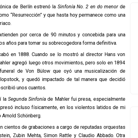
ónica de Berlín estrenó la
Sinfonía No. 2 en do menor
de
como “Resurrección” y que hasta hoy permanece como una
riaco.
xtienden por cerca de 90 minutos y concebida para una
ios años para tomar su sobrecogedora forma definitiva.
abó en 1888. Cuando se lo mostró al director Hans von
Mahler agregó luego otros movimientos, pero solo en 1894
l funeral de Von Bülow que oyó una musicalización de
 Klopstock, y quedó impactado de tal manera que decidió
escribió unos cuantos.
í la
Segunda Sinfonía
de Mahler fui presa, especialmente
presó incluso físicamente, en los violentos latidos de mi
o Arnold Schönberg.
en cientos de grabaciones a cargo de reputadas orquestas
stein, Zubin Mehta, Simon Rattle y Claudio Abbado. Otra