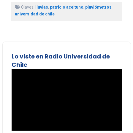
Claves:
lluvias
,
patricio aceituno
,
pluviómetros
,
universidad de chile
Lo viste en Radio Universidad de
Chile