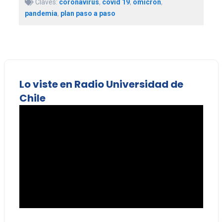
Claves:
coronavirus
,
covid 19
,
ómicron
,
pandemia
,
plan paso a paso
Lo viste en Radio Universidad de
Chile