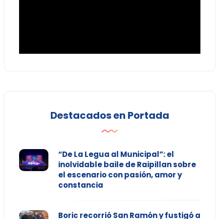
Destacados en Portada
“De La Legua al Municipal”: el
inolvidable baile de Raipillan sobre
el escenario con pasión, amor y
constancia
Boric recorrió San Ramón y fustigó a