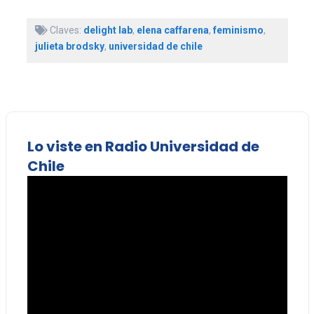
Claves:
delight lab
,
elena caffarena
,
feminismo
,
julieta brodsky
,
universidad de chile
Lo viste en Radio Universidad de
Chile