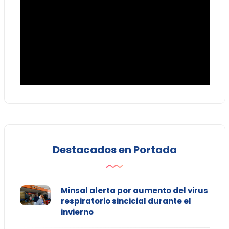
Destacados en Portada
Minsal alerta por aumento del virus
respiratorio sincicial durante el
invierno