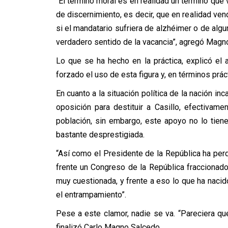
“El término moral es en realidad un término que vi
de discernimiento, es decir, que en realidad ve
si el mandatario sufriera de alzhéimer o de alg
verdadero sentido de la vacancia”, agregó Magn
Lo que se ha hecho en la práctica, explicó e
forzado el uso de esta figura y, en términos prác
En cuanto a la situación política de la nación in
oposición para destituir a Casillo, efectivam
población, sin embargo, este apoyo no lo tien
bastante desprestigiada.
“Así como el Presidente de la República ha per
frente un Congreso de la República fraccionad
muy cuestionada, y frente a eso lo que ha nacid
el entrampamiento”.
Pese a este clamor, nadie se va. “Pareciera qu
finalizó Carlo Magno Salcedo.