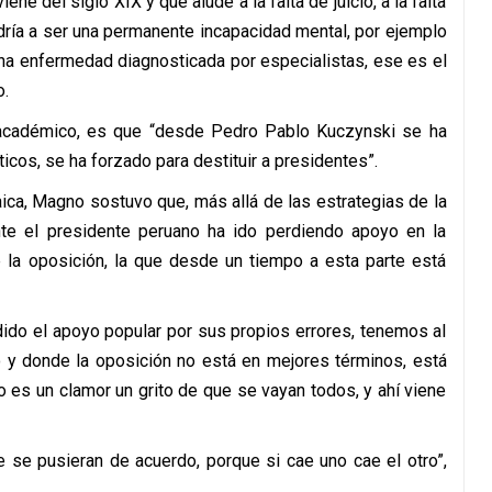
ene del siglo XIX y que alude a la falta de juicio, a la falta
ndría a ser una permanente incapacidad mental, por ejemplo
una enfermedad diagnosticada por especialistas, ese es el
o.
l académico, es que “desde Pedro Pablo Kuczynski se ha
ticos, se ha forzado para destituir a presidentes”.
caica, Magno sostuvo que, más allá de las estrategias de la
ente el presidente peruano ha ido perdiendo apoyo en la
e la oposición, la que desde un tiempo a esta parte está
dido el apoyo popular por sus propios errores, tenemos al
o y donde la oposición no está en mejores términos, está
o es un clamor un grito de que se vayan todos, y ahí viene
e se pusieran de acuerdo, porque si cae uno cae el otro”,