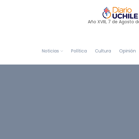
Año XVIII, 7 de
Agosto
d
Noticias
Política
Cultura
Opinión