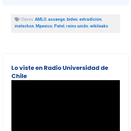
Claves:
AMLO
,
assange
,
biden
,
extradición
,
melechon
,
Mpexico
,
Patel
,
reino unido
,
wikileaks
Lo viste en Radio Universidad de
Chile