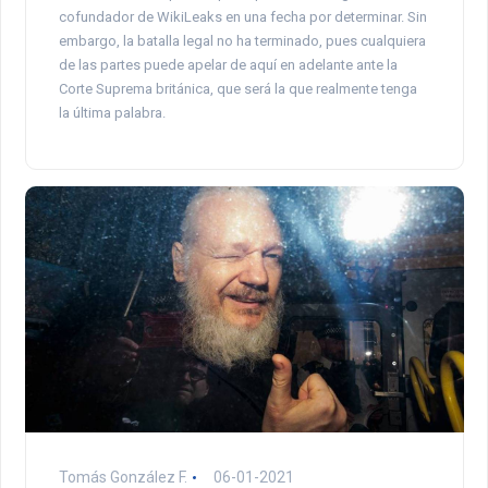
cofundador de WikiLeaks en una fecha por determinar. Sin
embargo, la batalla legal no ha terminado, pues cualquiera
de las partes puede apelar de aquí en adelante ante la
Corte Suprema británica, que será la que realmente tenga
la última palabra.
Tomás González F.
06-01-2021