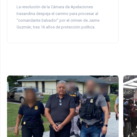
La resolución de la Cámara de Apelaciones
trasandina despeja el camino para procesar al
“comandante Salvador” por el crimen de Jaime
Guzmán, tras 16 años de protección política.