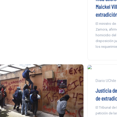
Maickel Vil
extradició
El ministro de
Zamora, afirm
homicidio del
disposición ju
los requerimie
Diario UChile
Justicia de
de extradi
El Tribunal de
petición de la