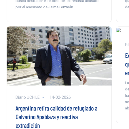
qu
busca destrabar el retorno del exfrentista acusado
de
por el asesinato de Jaime Guzmán.
Pi
E
q
en
La
de
ha
Diario UCHILE
14-02-2026
se
Argentina retira calidad de refugiado a
ab
Galvarino Apablaza y reactiva
extradición