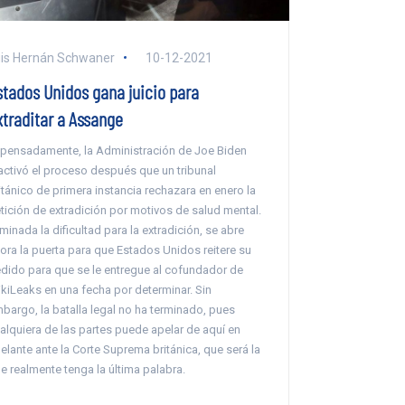
is Hernán Schwaner
10-12-2021
stados Unidos gana juicio para
xtraditar a Assange
pensadamente, la Administración de Joe Biden
activó el proceso después que un tribunal
itánico de primera instancia rechazara en enero la
tición de extradición por motivos de salud mental.
iminada la dificultad para la extradición, se abre
ora la puerta para que Estados Unidos reitere su
dido para que se le entregue al cofundador de
kiLeaks en una fecha por determinar. Sin
bargo, la batalla legal no ha terminado, pues
alquiera de las partes puede apelar de aquí en
elante ante la Corte Suprema británica, que será la
e realmente tenga la última palabra.