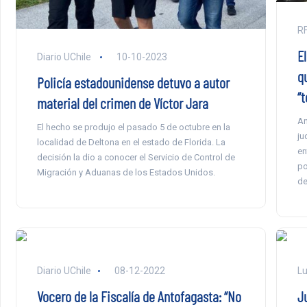
RF
E
Diario UChile
10-10-2023
q
Policía estadounidense detuvo a autor
“t
material del crimen de Víctor Jara
An
El hecho se produjo el pasado 5 de octubre en la
ju
localidad de Deltona en el estado de Florida. La
en
decisión la dio a conocer el Servicio de Control de
po
Migración y Aduanas de los Estados Unidos.
de
Diario UChile
08-12-2022
Lu
Vocero de la Fiscalía de Antofagasta: “No
J