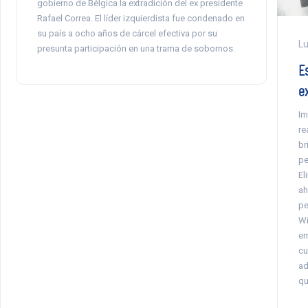
gobierno de Bélgica la extradición del ex presidente
Rafael Correa. El líder izquierdista fue condenado en
su país a ocho años de cárcel efectiva por su
Lu
presunta participación en una trama de sobornos.
E
e
Im
re
br
pe
El
ah
pe
Wi
em
cu
ad
qu