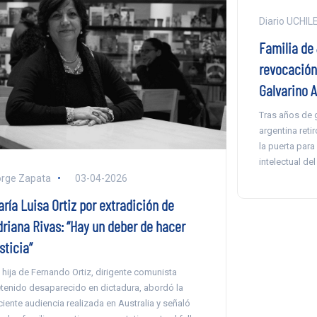
Diario UCHIL
Familia de
revocación
Galvarino 
Tras años de g
argentina retir
la puerta para
intelectual de
rge Zapata
03-04-2026
ría Luisa Ortiz por extradición de
driana Rivas: “Hay un deber de hacer
sticia”
 hija de Fernando Ortiz, dirigente comunista
tenido desaparecido en dictadura, abordó la
ciente audiencia realizada en Australia y señaló