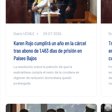
Diario UCHILE
24-07-2026
Di
Karen Rojo cumplirá un año en la cárcel
T
tras abono de 1.463 días de prisión en
e
Países Bajos
c
La resolución sobre la petición de que la
Fr
exalcaldesa cumpla el resto de la condena en
ex
régimen de reclusión domiciliaria quedó
de
postergada.
cu