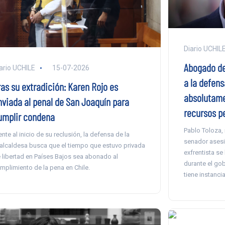
Diario UCHIL
Abogado de
ario UCHILE
15-07-2026
a la defens
ras su extradición: Karen Rojo es
absolutame
nviada al penal de San Joaquín para
recursos p
umplir condena
Pablo Toloza, 
ente al inicio de su reclusión, la defensa de la
senador asesi
alcaldesa busca que el tiempo que estuvo privada
exfrentista se
 libertad en Países Bajos sea abonado al
durante el gob
mplimiento de la pena en Chile.
tiene instanci