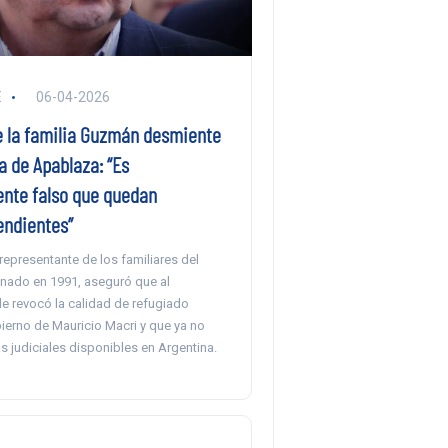
E
06-04-2026
 la familia Guzmán desmiente
a de Apablaza: “Es
nte falso que quedan
endientes”
representante de los familiares del
nado en 1991, aseguró que al
 le revocó la calidad de refugiado
ierno de Mauricio Macri y que ya no
as judiciales disponibles en Argentina.