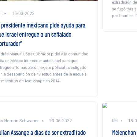
extradición de
se fugó tras 
I
15-03-2023
por fraude al f
l presidente mexicano pide ayuda para
ue Israel entregue a un señalado
orturador”
drés Manuel López Obrador pidió a la comunidad
día en México interceder ante Israel para que
tregue a Tomás Zerón, exjefe policial investigado
r la desaparición de 43 estudiantes de la escuela
 maestros de Ayotzinapa en 2014.
is Hernán Schwaner
23-06-2022
RFI
18-
ulian Assange a días de ser extraditado
Mélenchon 