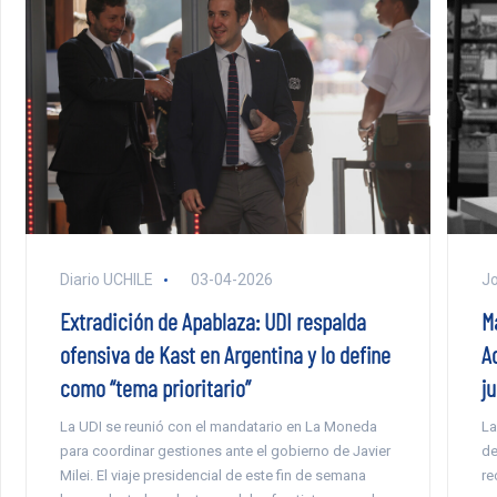
Jo
Diario UCHILE
03-04-2026
Ma
Extradición de Apablaza: UDI respalda
A
ofensiva de Kast en Argentina y lo define
ju
como “tema prioritario”
La
La UDI se reunió con el mandatario en La Moneda
de
para coordinar gestiones ante el gobierno de Javier
re
Milei. El viaje presidencial de este fin de semana