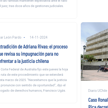
e las familias mantienen expectativa ante el fallo
l juez, tras doce años de gestiones judiciales.
lar León Pardo
14-11-2024
xtradición de Adriana Rivas: el proceso
ue revisa su impugnación para no
frentar a la justicia chilena
 Corte Federal de Australia fijo este jueves la hoja
 ruta de este procedimiento que se extenderá
sta marzo de 2025. “Necesitamos que la justicia
 pronuncie con sentido de oportunidad”, dijo el
Diario UChile
ogado de derechos humanos, Francisco Ugás.
Caso Ronal
Rica decret