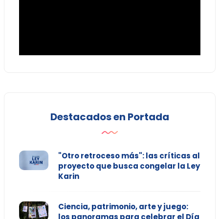
Destacados en Portada
"Otro retroceso más": las críticas al
proyecto que busca congelar la Ley
Karin
Ciencia, patrimonio, arte y juego:
los panoramas para celebrar el Día