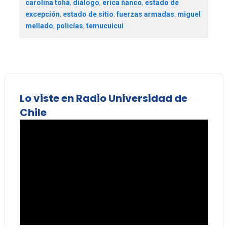
carolina tohá
,
diálogo
,
erica ñanco
,
estado de
excepción
,
estado de sitio
,
fuerzas armadas
,
miguel
mellado
,
policías
,
temucuicui
Lo viste en Radio Universidad de
Chile