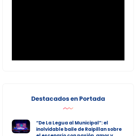
Destacados en Portada
“De La Legua al Municipal”: el
inolvidable baile de Raipillan sobre
el escenario con pasión, amor y