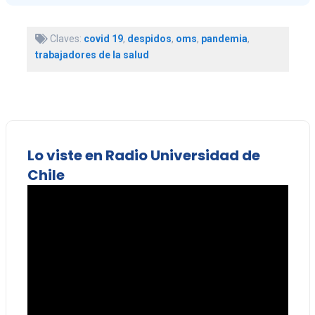
Claves:
covid 19
,
despidos
,
oms
,
pandemia
,
trabajadores de la salud
Lo viste en Radio Universidad de
Chile