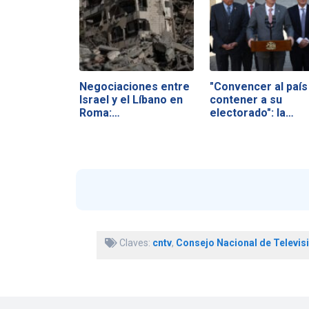
Negociaciones entre
"Convencer al país
Israel y el Líbano en
contener a su
Roma:…
electorado": la…
Claves:
cntv
,
Consejo Nacional de Televis