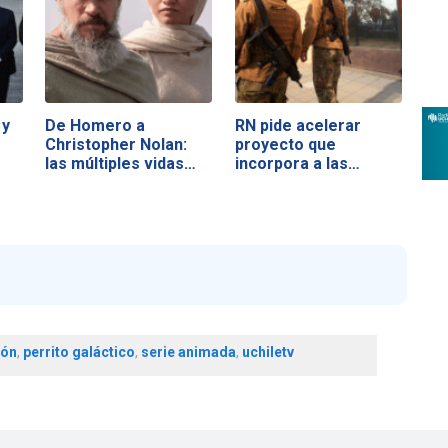
 y
De Homero a
RN pide acelerar
Christopher Nolan:
proyecto que
las múltiples vidas…
incorpora a las…
ión
,
perrito galáctico
,
serie animada
,
uchiletv