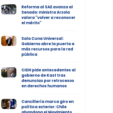
Reforma al SAE avanza al
Senado: ministra Arzola
valora "volver a reconocer
el mérito"
Sala Cuna Universal:
Gobierno abre la puerta a
más recursos para la red
pública
CIDH pide antecedentes al
gobierno de Kast tras
denuncias por retrocesos
en derechos humanos
Cancillería marca giro en
política exterior: Chile
abandona el Movimiento