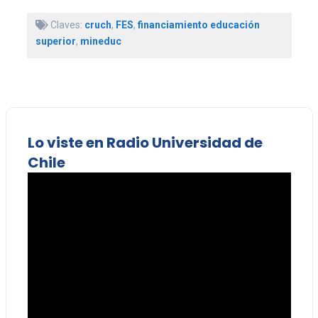
Claves:
cruch
,
FES
,
financiamiento educación
superior
,
mineduc
Lo viste en Radio Universidad de
Chile