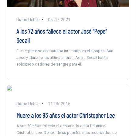
Diario Uchile
05-07-2021
A los 72 años fallece el actor José “Pepe”
Secall
El intérprete se encontraba internado en el Hospital San
José y, durante las últimas horas, Adela Secall había
solicitado dadores de sangre para él.
Diario Uchile
11-06-2015
Muere a los 93 años el actor Christopher Lee
A sus 93 años falleció el destacado actor británico
Cristopher Lee. Dentro de su papeles más recordados se