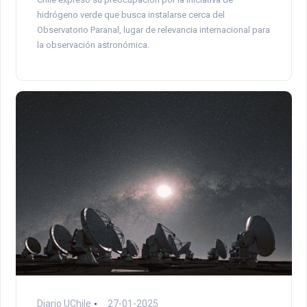
hidrógeno verde que busca instalarse cerca del
Observatorio Paranal, lugar de relevancia internacional para
la observación astronómica.
Diario UChile
27-01-2025