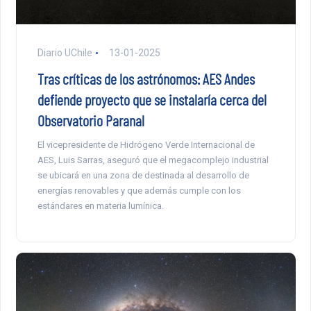
Diario UChile
13-01-2025
Tras críticas de los astrónomos: AES Andes
defiende proyecto que se instalaría cerca del
Observatorio Paranal
El vicepresidente de Hidrógeno Verde Internacional de
AES, Luis Sarras, aseguró que el megacomplejo industrial
se ubicará en una zona de destinada al desarrollo de
energías renovables y que además cumple con los
estándares en materia lumínica.