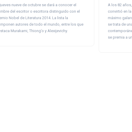
 jueves nueve de octubre se dará a conocer el
A los 82 años,
mbre del escritor o escritora distinguido con el
convirtió en l
emio Nobel de Literatura 2014. La lista la
máximo galard
mponen autores de todo el mundo, entre los que
se trata de un
staca Murakami, Thiong’o y Alexijevichy.
contemporánea
se premia a u