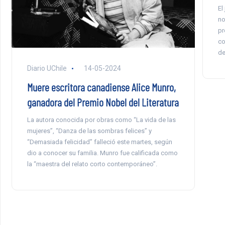
El
no
pr
co
de
Diario UChile
14-05-2024
Muere escritora canadiense Alice Munro,
ganadora del Premio Nobel del Literatura
La autora conocida por obras como “La vida de las
mujeres”, “Danza de las sombras felices” y
“Demasiada felicidad” falleció este martes, según
dio a conocer su familia. Munro fue calificada como
la “maestra del relato corto contemporáneo”.