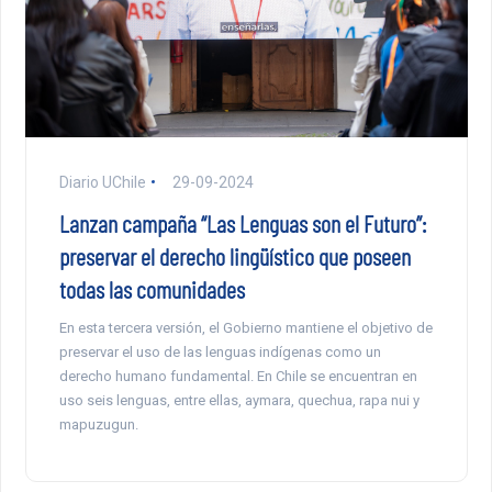
Diario UChile
29-09-2024
Lanzan campaña “Las Lenguas son el Futuro”:
preservar el derecho lingüístico que poseen
todas las comunidades
En esta tercera versión, el Gobierno mantiene el objetivo de
preservar el uso de las lenguas indígenas como un
derecho humano fundamental. En Chile se encuentran en
uso seis lenguas, entre ellas, aymara, quechua, rapa nui y
mapuzugun.