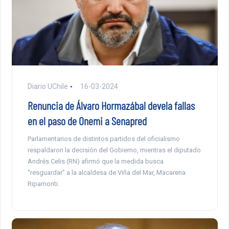
Diario UChile
16-03-2024
Renuncia de Álvaro Hormazábal devela fallas
en el paso de Onemi a Senapred
Parlamentarios de distintos partidos del oficialismo
respaldaron la decisíón del Gobierno, mientras el diputado
Andrés Celis (RN) afirmó que la medida busca
“resguardar” a la alcaldesa de Viña del Mar, Macarena
Ripamonti.