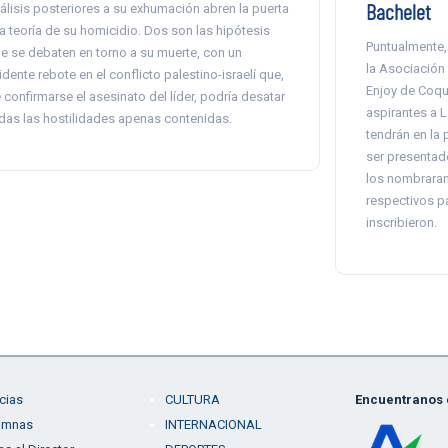
Bachelet
álisis posteriores a su exhumación abren la puerta
la teoría de su homicidio. Dos son las hipótesis
Puntualmente, 
e se debaten en torno a su muerte, con un
la Asociación 
idente rebote en el conflicto palestino-israelí que,
Enjoy de Coqu
 confirmarse el asesinato del líder, podría desatar
aspirantes a 
das las hostilidades apenas contenidas.
tendrán en la 
ser presentado
los nombraran
respectivos pa
inscribieron.
cias
CULTURA
Encuentranos e
umnas
INTERNACIONAL