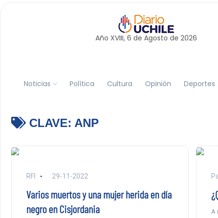
Año XVIII, 6 de
Agosto
de 2026
Noticias
Política
Cultura
Opinión
Deportes
CLAVE:
ANP
RFI
29-11-2022
P
Varios muertos y una mujer herida en día
¿
negro en Cisjordania
A 