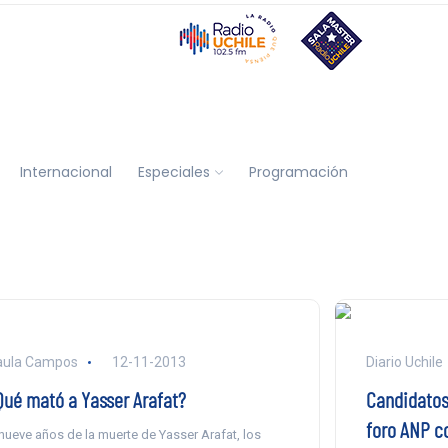
Internacional
Especiales
Programación
aula Campos
12-11-2013
Diario Uchile
Qué mató a Yasser Arafat?
Candidatos
foro ANP co
nueve años de la muerte de Yasser Arafat, los