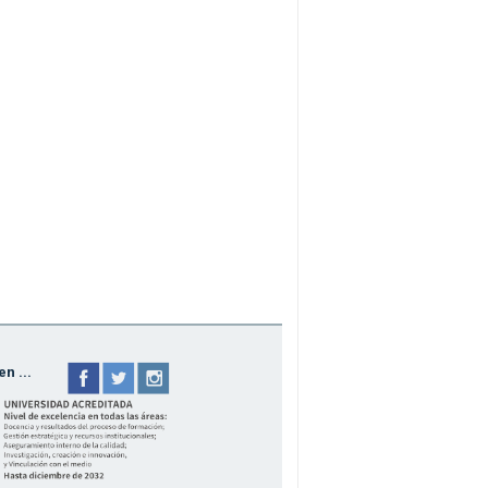
n ...