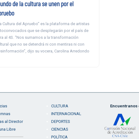
undo de la cultura se unen por el
pruebo
a Cultura del Apruebo” es la plataforma de artistas
toconvocados que se desplegarán por el país de
ra al 4S. “Nos sumamos a la transformación
ltural que no se detendrá ni con mentiras ni con
sinformación”, dijo su vocera, Carolina Arredondo
cias
CULTURA
Encuentranos e
umnas
INTERNACIONAL
as al Director
DEPORTES
una Libre
CIENCIAS
POLÍTICA