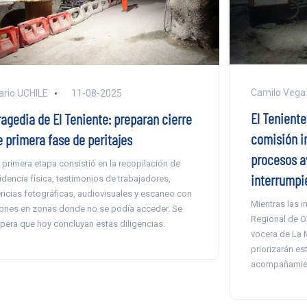
Camilo Vega
ario UCHILE
11-08-2025
El Teniente
ragedia de El Teniente: preparan cierre
comisión in
e primera fase de peritajes
procesos a
 primera etapa consistió en la recopilación de
interrumpi
idencia física, testimonios de trabajadores,
ricias fotográficas, audiovisuales y escaneo con
Mientras las i
ones en zonas donde no se podía acceder. Se
Regional de O
pera que hoy concluyan estas diligencias.
vocera de La M
priorizarán es
acompañamient