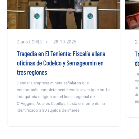
Diario UCHILE
28-10-2025
Di
Tragedia en El Teniente: Fiscalía allana
T
oficinas de Codelco y Sernageomin en
d
tres regiones
La
ev
Desde la empresa minera señalaron que
pe
colaborarán completamente con la investigación. La
dr
indagatoria dirigida por el fiscal regional de
es
O’Higgins, Aquiles Cubillos, hasta el momento ha
identificado a 30 sujetos de interés.