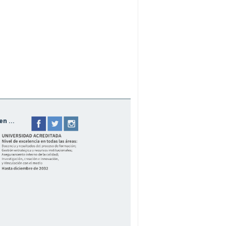
n ...