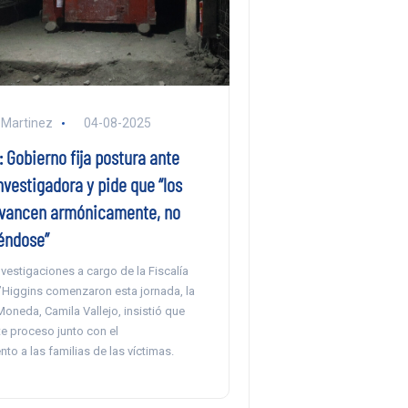
 Martinez
04-08-2025
: Gobierno fija postura ante
vestigadora y pide que “los
vancen armónicamente, no
éndose”
nvestigaciones a cargo de la Fiscalía
’Higgins comenzaron esta jornada, la
oneda, Camila Vallejo, insistió que
te proceso junto con el
o a las familias de las víctimas.