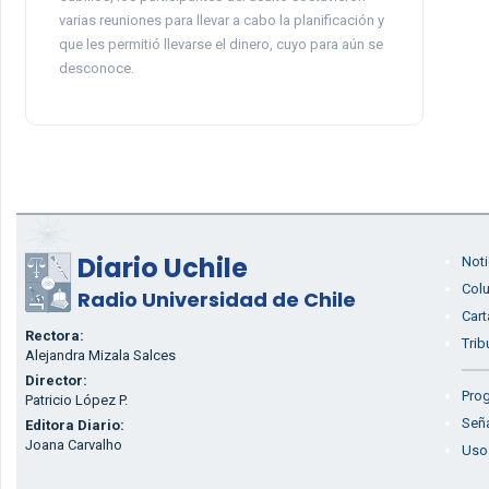
varias reuniones para llevar a cabo la planificación y
que les permitió llevarse el dinero, cuyo para aún se
desconoce.
Diario Uchile
Noti
Col
Radio Universidad de Chile
Cart
Rectora:
Trib
Alejandra Mizala Salces
Director:
Prog
Patricio López P.
Seña
Editora Diario:
Joana Carvalho
Uso