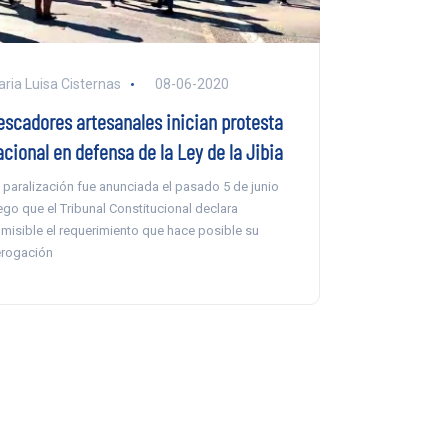
ria Luisa Cisternas
08-06-2020
escadores artesanales inician protesta
cional en defensa de la Ley de la Jibia
 paralización fue anunciada el pasado 5 de junio
ego que el Tribunal Constitucional declara
misible el requerimiento que hace posible su
rogación