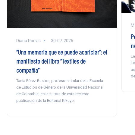
Ma
P
Diana Porras
30-07-2026
na
“Una memoria que se puede acariciar”: el
La
manifiesto del libro “Textiles de
lu
compañía”
ad
de
Tania Pérez-Bustos, profesora titular de la Escuela
de Estudios de Género de la Universidad Nacional
de Colombia, es la autora de esta reciente
publicación de la Editorial Kikuyo.