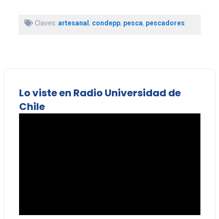
Claves:
artesanal
,
condepp
,
pesca
,
pescadores
Lo viste en Radio Universidad de
Chile