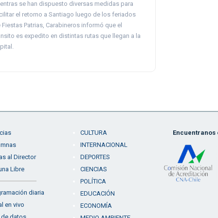
entras se han dispuesto diversas medidas para
cilitar el retorno a Santiago luego de los feriados
 Fiestas Patrias, Carabineros informó que el
ánsito es expedito en distintas rutas que llegan a la
pital.
cias
CULTURA
Encuentranos e
umnas
INTERNACIONAL
as al Director
DEPORTES
una Libre
CIENCIAS
POLÍTICA
ramación diaria
EDUCACIÓN
l en vivo
ECONOMÍA
 de datos
MEDIO AMBIENTE