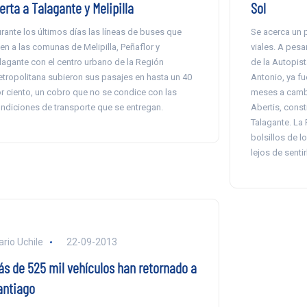
erta a Talagante y Melipilla
Sol
rante los últimos días las líneas de buses que
Se acerca un p
en a las comunas de Melipilla, Peñaflor y
viales. A pesa
lagante con el centro urbano de la Región
de la Autopist
tropolitana subieron sus pasajes en hasta un 40
Antonio, ya f
r ciento, un cobro que no se condice con las
meses a cambi
ndiciones de transporte que se entregan.
Abertis, constr
Talagante. La 
bolsillos de l
lejos de sentir
ario Uchile
22-09-2013
ás de 525 mil vehículos han retornado a
antiago