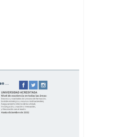
n ...