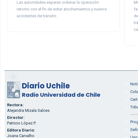
Las autoridades esperan ordenar la operación
Mi
retorno con el fin de evitar atochamientos y nuevos
fa
accidentes de tránsito.
de
tr
ca
Diario Uchile
Noti
Col
Radio Universidad de Chile
Cart
Rectora:
Trib
Alejandra Mizala Salces
Director:
Prog
Patricio López P.
Seña
Editora Diario:
Joana Carvalho
Uso