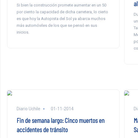
al
Si bien la construcción promete aumentar en un 50
por ciento la capacidad de dicha carretera, lo cierto
Du
es que hoy la Autopista del Sol ya abarca muchos
un
más automóviles de los que se pensó en sus
Ta
inicios.
Me
po
co
Diario Uchile
01-11-2014
Di
Fin de semana largo: Cinco muertos en
M
accidentes de tránsito
S