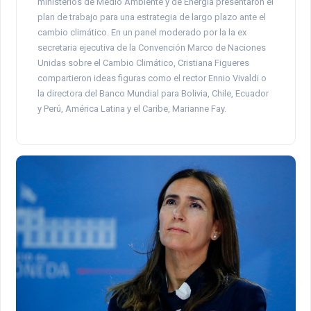
ministerios de Medio Ambiente y de Energía presentaron el
plan de trabajo para una estrategia de largo plazo ante el
cambio climático. En un panel moderado por la la ex
secretaria ejecutiva de la Convención Marco de Naciones
Unidas sobre el Cambio Climático, Cristiana Figueres
compartieron ideas figuras como el rector Ennio Vivaldi o
la directora del Banco Mundial para Bolivia, Chile, Ecuador
y Perú, América Latina y el Caribe, Marianne Fay.