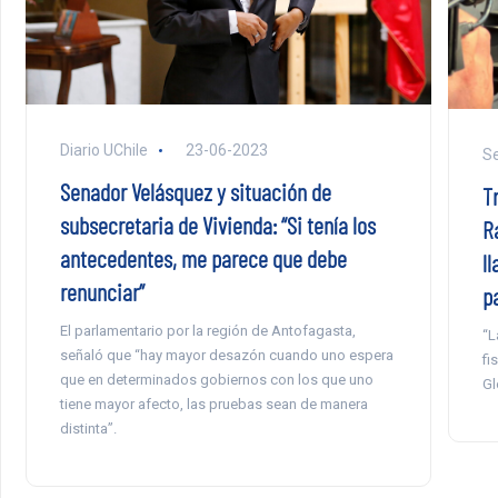
Diario UChile
23-06-2023
Se
Senador Velásquez y situación de
T
subsecretaria de Vivienda: “Si tenía los
R
antecedentes, me parece que debe
l
renunciar”
p
El parlamentario por la región de Antofagasta,
“L
señaló que “hay mayor desazón cuando uno espera
fi
que en determinados gobiernos con los que uno
Gl
tiene mayor afecto, las pruebas sean de manera
distinta”.