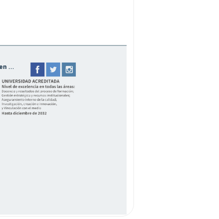
n ...