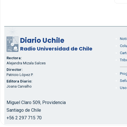
Diario Uchile
Noti
Col
Radio Universidad de Chile
Cart
Rectora:
Trib
Alejandra Mizala Salces
Director:
Prog
Patricio López P.
Seña
Editora Diario:
Joana Carvalho
Uso
Miguel Claro 509, Providencia
Santiago de Chile
+56 2 297 715 70