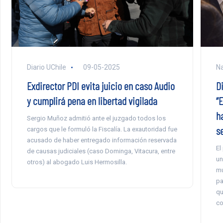
Na
Diario UChile
09-05-2025
D
Exdirector PDI evita juicio en caso Audio
“
y cumplirá pena en libertad vigilada
h
Sergio Muñoz admitió ante el juzgado todos los
s
cargos que le formuló la Fiscalía. La exautoridad fue
acusado de haber entregado información reservada
El
de causas judiciales (caso Dominga, Vitacura, entre
un
otros) al abogado Luis Hermosilla.
mu
pa
qu
co