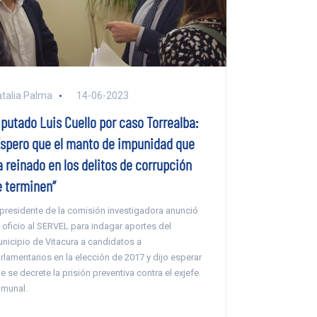
talia Palma
14-06-2023
iputado Luis Cuello por caso Torrealba:
Espero que el manto de impunidad que
a reinado en los delitos de corrupción
e terminen”
 presidente de la comisión investigadora anunció
 oficio al SERVEL para indagar aportes del
nicipio de Vitacura a candidatos a
rlamentarios en la elección de 2017 y dijo esperar
e se decrete la prisión preventiva contra el exjefe
munal.