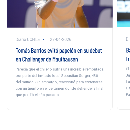
Di
Diario UCHILE
27-04-2026
B
Tomás Barrios evitó papelón en su debut
t
en Challenger de Mauthausen
El
Parecía que el chileno sufría una increíble remontada
Ju
por parte del invitado local Sebastian Sorger, 436
La
del mundo. Sin embargo, reaccionó para estrenarse
Da
con un triunfo en el certamen donde defiende la final
Pa
que perdió el año pasado.