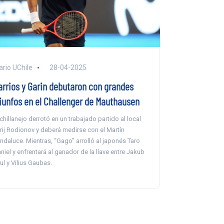
ario UChile
28-04-2025
arrios y Garin debutaron con grandes
riunfos en el Challenger de Mauthausen
 chillanejo derrotó en un trabajado partido al local
rij Rodionov y deberá medirse con el Martín
ndaluce. Mientras, “Gago” arrolló al japonés Taro
niel y enfrentará al ganador de la llave entre Jakub
ul y Vilius Gaubas.