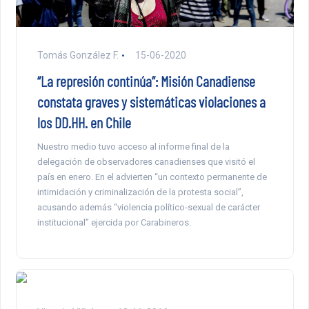
Tomás González F.
15-06-2020
“La represión continúa”: Misión Canadiense
constata graves y sistemáticas violaciones a
los DD.HH. en Chile
Nuestro medio tuvo acceso al informe final de la
delegación de observadores canadienses que visitó el
país en enero. En el advierten “un contexto permanente de
intimidación y criminalización de la protesta social”,
acusando además “violencia político-sexual de carácter
institucional” ejercida por Carabineros.