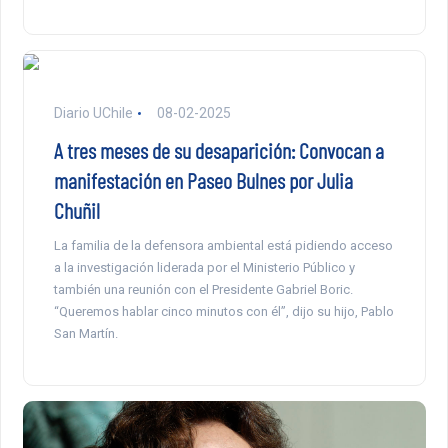
Diario UChile
08-02-2025
A tres meses de su desaparición: Convocan a
manifestación en Paseo Bulnes por Julia
Chuñil
La familia de la defensora ambiental está pidiendo acceso
a la investigación liderada por el Ministerio Público y
también una reunión con el Presidente Gabriel Boric.
“Queremos hablar cinco minutos con él”, dijo su hijo, Pablo
San Martín.