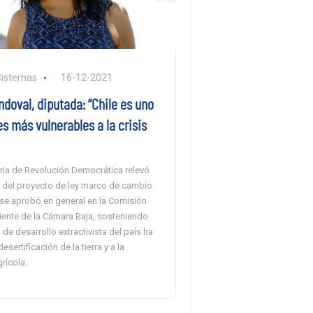
Cisternas
16-12-2021
doval, diputada: “Chile es uno
es más vulnerables a la crisis
ria de Revolución Democrática relevó
a del proyecto de ley marco de cambio
 se aprobó en general en la Comisión
nte de la Cámara Baja, sosteniendo
de desarrollo extractivista del país ha
sertificación de la tierra y a la
rícola.