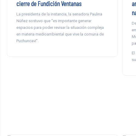
cierre de Fundición Ventanas
a
n
La presidenta de la instancia, la senadora Paulina
Núñez sostuvo que “es importante generar
De
espacios para poder revisar la situación compleja
em
en materia medioambiental que vive la comuna de
Mo
Puchuncaví”.
pa
El
su