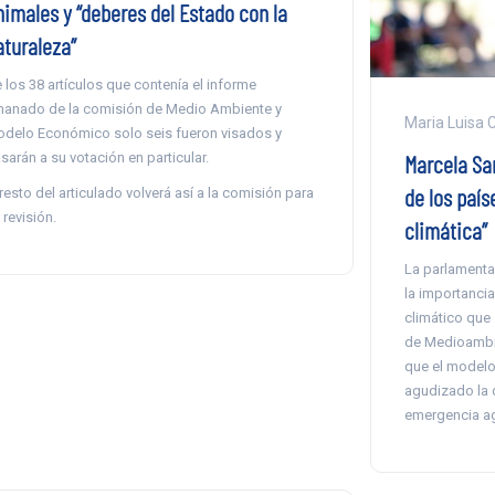
nimales y “deberes del Estado con la
aturaleza”
 los 38 artículos que contenía el informe
anado de la comisión de Medio Ambiente y
Maria Luisa 
delo Económico solo seis fueron visados y
sarán a su votación en particular.
Marcela San
de los país
 resto del articulado volverá así a la comisión para
 revisión.
climática”
La parlamenta
la importanci
climático que
de Medioambie
que el modelo 
agudizado la de
emergencia ag