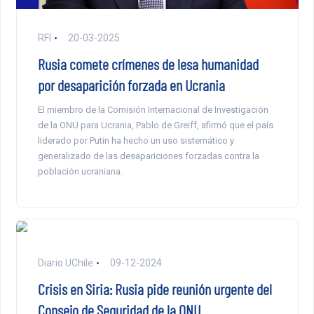
RFI
20-03-2025
Rusia comete crímenes de lesa humanidad
por desaparición forzada en Ucrania
El miembro de la Comisión Internacional de Investigación
de la ONU para Ucrania, Pablo de Greiff, afirmó que el país
liderado por Putin ha hecho un uso sistemático y
generalizado de las desapariciones forzadas contra la
población ucraniana.
Diario UChile
09-12-2024
Crisis en Siria: Rusia pide reunión urgente del
Consejo de Seguridad de la ONU