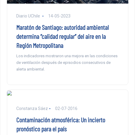
Diario UChile
14-05-2023
Maratón de Santiago: autoridad ambiental
determina “calidad regular” del aire en la
Región Metropolitana
Los indicadores mostraron una mejora en las condiciones
de ventilación después de episodios consecutivos de
alerta ambiental.
Constanza Sáez
02-07-2016
Contaminación atmosférica: Un incierto
pronóstico para el país