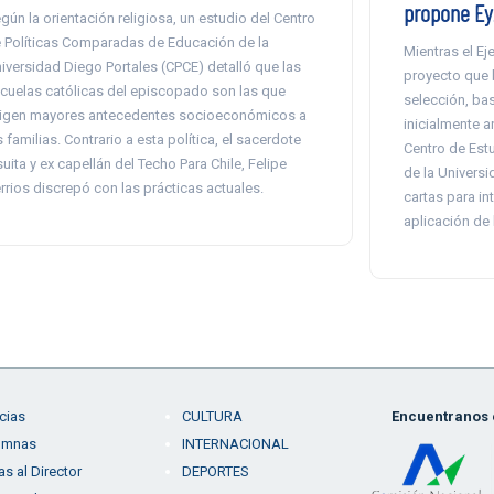
propone Ey
gún la orientación religiosa, un estudio del Centro
 Políticas Comparadas de Educación de la
Mientras el Ej
iversidad Diego Portales (CPCE) detalló que las
proyecto que b
cuelas católicas del episcopado son las que
selección, bas
igen mayores antecedentes socioeconómicos a
inicialmente a
s familias. Contrario a esta política, el sacerdote
Centro de Est
suita y ex capellán del Techo Para Chile, Felipe
de la Universi
rrios discrepó con las prácticas actuales.
cartas para in
aplicación de 
cias
CULTURA
Encuentranos e
umnas
INTERNACIONAL
as al Director
DEPORTES