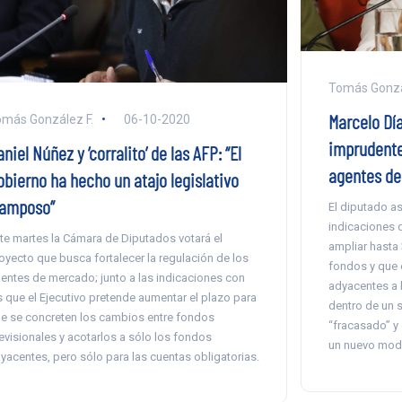
Tomás Gonzá
Marcelo Díaz
más González F.
06-10-2020
imprudente
niel Núñez y ‘corralito’ de las AFP: “El
agentes de
obierno ha hecho un atajo legislativo
ramposo”
El diputado as
indicaciones 
te martes la Cámara de Diputados votará el
ampliar hasta 
oyecto que busca fortalecer la regulación de los
fondos y que 
entes de mercado; junto a las indicaciones con
adyacentes a l
s que el Ejecutivo pretende aumentar el plazo para
dentro de un s
e se concreten los cambios entre fondos
“fracasado” y
evisionales y acotarlos a sólo los fondos
un nuevo mode
yacentes, pero sólo para las cuentas obligatorias.