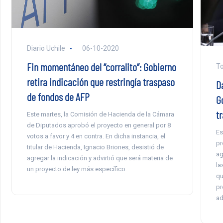
Diario Uchile
06-10-2020
Fin momentáneo del “corralito”: Gobierno
To
retira indicación que restringía traspaso
Da
de fondos de AFP
G
t
Este martes, la Comisión de Hacienda de la Cámara
de Diputados aprobó el proyecto en general por 8
Es
votos a favor y 4 en contra. En dicha instancia, el
pr
titular de Hacienda, Ignacio Briones, desistió de
ag
agregar la indicación y advirtió que será materia de
la
un proyecto de ley más específico.
qu
pr
ad