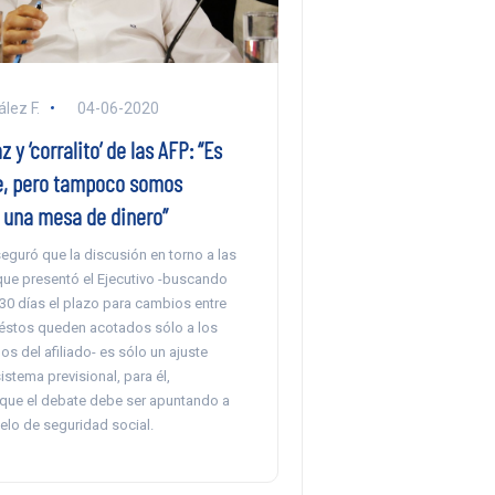
lez F.
04-06-2020
 y ‘corralito’ de las AFP: “Es
, pero tampoco somos
 una mesa de dinero”
eguró que la discusión en torno a las
que presentó el Ejecutivo -buscando
30 días el plazo para cambios entre
éstos queden acotados sólo a los
os del afiliado- es sólo un ajuste
istema previsional, para él,
 que el debate debe ser apuntando a
lo de seguridad social.