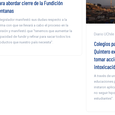
ara abordar cierre de la Fundición
entanas
 legislador manifestó sus dudas respecto a la
rma con que se llevará a cabo el proceso en la
visión y manifestó que “tenemos que aumentar la
Diario UChile
pacidad de fundir y refinar para sacar todos los
Colegios p
oductos que nuestro país necesita”.
Quintero ex
tomar acci
intoxicaci
A través de u
educaciones p
instaron apli
no seguir hip
estudiantes”.