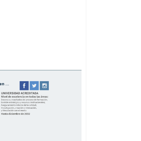
n ...