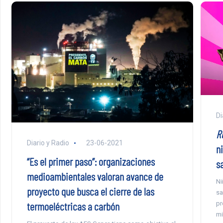
Di
R
Diario y Radio
23-06-2021
n
“Es el primer paso”: organizaciones
sa
medioambientales valoran avance de
Ni
proyecto que busca el cierre de las
sa
termoeléctricas a carbón
pr
mi