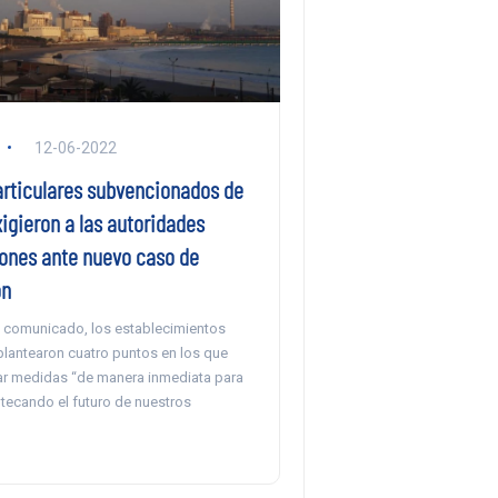
12-06-2022
articulares subvencionados de
igieron a las autoridades
ones ante nuevo caso de
ón
n comunicado, los establecimientos
lantearon cuatro puntos en los que
car medidas “de manera inmediata para
otecando el futuro de nuestros