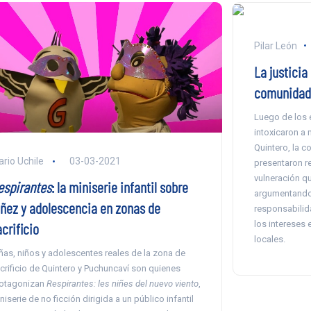
Pilar León
La justicia
comunidade
Luego de los 
intoxicaron a 
Quintero, la 
ario Uchile
03-03-2021
presentaron r
vulneración q
espirantes
: la miniserie infantil sobre
argumentando 
iñez y adolescencia en zonas de
responsabilid
los intereses 
crificio
locales.
ñas, niños y adolescentes reales de la zona de
crificio de Quintero y Puchuncaví son quienes
otagonizan
Respirantes: les niñes del nuevo viento
,
niserie de no ficción dirigida a un público infantil