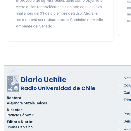
El proyecto de ley AES Gener, tiene como objetivo el
qu
cierre de las termoeléctricas a carbón con un plazo
co
final antes del 31 de diciembre de 2025. Ahora, el
le
texto deberá ser revisado por la Comisión de Medio
or
Ambiente del Senado.
Diario Uchile
Noti
Col
Radio Universidad de Chile
Cart
Rectora:
Trib
Alejandra Mizala Salces
Director:
Prog
Patricio López P.
Seña
Editora Diario:
Joana Carvalho
Uso