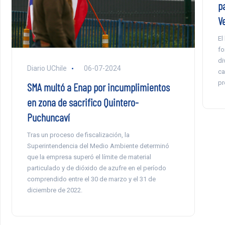
p
V
El
fo
di
Diario UChile
06-07-2024
ca
pr
SMA multó a Enap por incumplimientos
en zona de sacrifico Quintero-
Puchuncaví
Tras un proceso de fiscalización, la
Superintendencia del Medio Ambiente determinó
que la empresa superó el límite de material
particulado y de dióxido de azufre en el período
comprendido entre el 30 de marzo y el 31 de
diciembre de 2022.