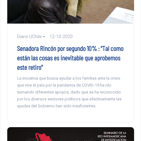
Diario UChile
12-10-2020
Senadora Rincón por segundo 10% : “Tal como
están las cosas es inevitable que aprobemos
este retiro”
La iniciativa que busca ayudar a los familias ante la crisis
que vive el país por la pandemia de COVID-19 ha ido
sumando diferentes apoyos, dado que se ha reconocido
por los diversos sectores políticos que efectivamente las
ayudas del Gobierno han sido insuficientes.