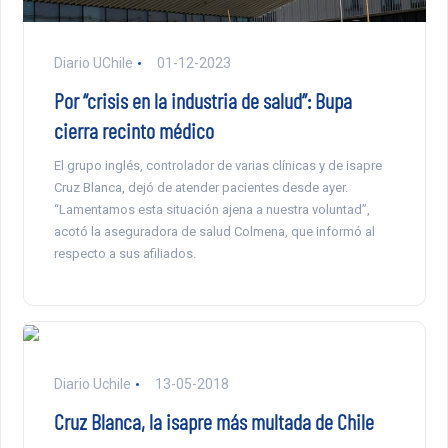
Diario UChile
01-12-2023
Por “crisis en la industria de salud”: Bupa
cierra recinto médico
El grupo inglés, controlador de varias clínicas y de isapre
Cruz Blanca, dejó de atender pacientes desde ayer.
“Lamentamos esta situación ajena a nuestra voluntad”,
acotó la aseguradora de salud Colmena, que informó al
respecto a sus afiliados.
Diario Uchile
13-05-2018
Cruz Blanca, la isapre más multada de Chile