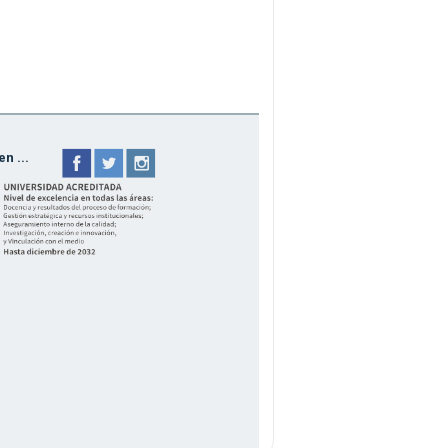
n ...