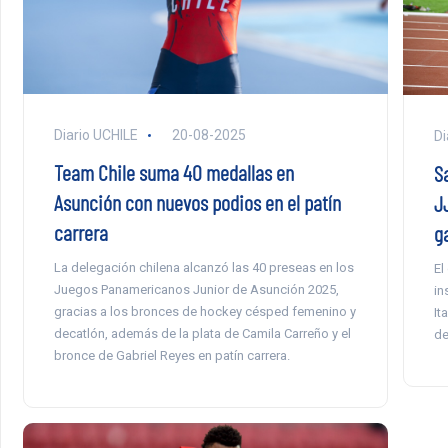
Diario UCHILE
20-08-2025
Di
Team Chile suma 40 medallas en
S
Asunción con nuevos podios en el patín
J
carrera
g
La delegación chilena alcanzó las 40 preseas en los
El
Juegos Panamericanos Junior de Asunción 2025,
in
gracias a los bronces de hockey césped femenino y
It
decatlón, además de la plata de Camila Carreño y el
de
bronce de Gabriel Reyes en patín carrera.