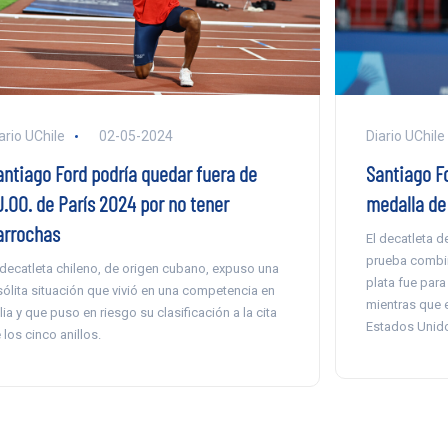
ario UChile
02-05-2024
Diario UChile
antiago Ford podría quedar fuera de
Santiago Fo
J.OO. de París 2024 por no tener
medalla de 
arrochas
El decatleta 
prueba combin
 decatleta chileno, de origen cubano, expuso una
plata fue para
sólita situación que vivió en una competencia en
mientras que 
alia y que puso en riesgo su clasificación a la cita
Estados Unid
 los cinco anillos.