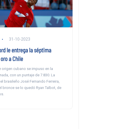
31-10-2023
rd le entrega la séptima
oro a Chile
de origen cubano se impuso en la
ada, con un puntaje de 7.830. La
 el brasileño José Fernando Ferreira,
el bronce se lo quedó Ryan Talbot, de
os.