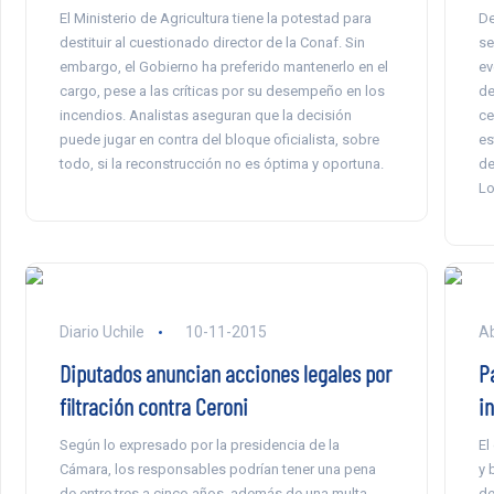
El Ministerio de Agricultura tiene la potestad para
De
destituir al cuestionado director de la Conaf. Sin
se
embargo, el Gobierno ha preferido mantenerlo en el
ev
cargo, pese a las críticas por su desempeño en los
de
incendios. Analistas aseguran que la decisión
ce
puede jugar en contra del bloque oficialista, sobre
es
todo, si la reconstrucción no es óptima y oportuna.
de
Lo
Diario Uchile
10-11-2015
Ab
Diputados anuncian acciones legales por
P
filtración contra Ceroni
in
Según lo expresado por la presidencia de la
El
Cámara, los responsables podrían tener una pena
y 
de entre tres a cinco años, además de una multa
de