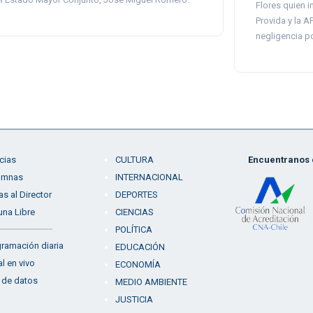
Flores quien i
Provida y la A
negligencia po
cias
CULTURA
Encuentranos e
umnas
INTERNACIONAL
as al Director
DEPORTES
una Libre
CIENCIAS
POLÍTICA
ramación diaria
EDUCACIÓN
l en vivo
ECONOMÍA
 de datos
MEDIO AMBIENTE
JUSTICIA