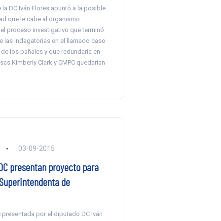
 la DC Iván Flores apuntó a la posible
ad que le cabe al organismo
el proceso investigativo que terminó
de las indagatorias en el llamado caso
 de los pañales y que redundaría en
sas Kimberly Clark y CMPC quedarían
.
a
03-09-2015
DC presentan proyecto para
 Superintendenta de
 presentada por el diputado DC Iván