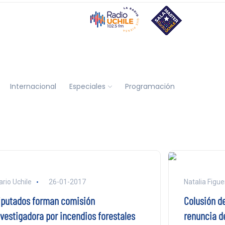
Internacional
Especiales
Programación
ario Uchile
26-01-2017
Natalia Figu
iputados forman comisión
Colusión de
nvestigadora por incendios forestales
renuncia d