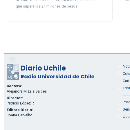
que supera los 21 millones de pesos.
Diario Uchile
Noti
Col
Radio Universidad de Chile
Cart
Rectora:
Trib
Alejandra Mizala Salces
Director:
Prog
Patricio López P.
Seña
Editora Diario:
Joana Carvalho
Uso