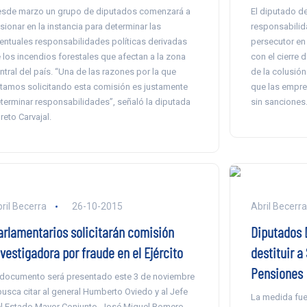
sde marzo un grupo de diputados comenzará a
El diputado de
sionar en la instancia para determinar las
responsabilid
entuales responsabilidades políticas derivadas
persecutor en 
 los incendios forestales que afectan a la zona
con el cierre 
ntral del país. “Una de las razones por la que
de la colusión
tamos solicitando esta comisión es justamente
que las empre
terminar responsabilidades”, señaló la diputada
sin sanciones
reto Carvajal.
ril Becerra
26-10-2015
Abril Becerr
arlamentarios solicitarán comisión
Diputados 
vestigadora por fraude en el Ejército
destituir a
Pensiones
 documento será presentado este 3 de noviembre
busca citar al general Humberto Oviedo y al Jefe
La medida fue
l Estado Mayor Conjunto, José Miguel Romero.