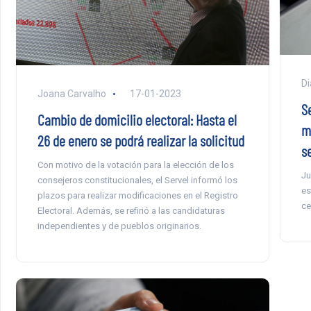
Di
Joana Carvalho
17-01-2023
S
Cambio de domicilio electoral: Hasta el
m
26 de enero se podrá realizar la solicitud
s
Con motivo de la votación para la elección de los
Ju
consejeros constitucionales, el Servel informó los
es
plazos para realizar modificaciones en el Registro
ce
Electoral. Además, se refirió a las candidaturas
independientes y de pueblos originarios.