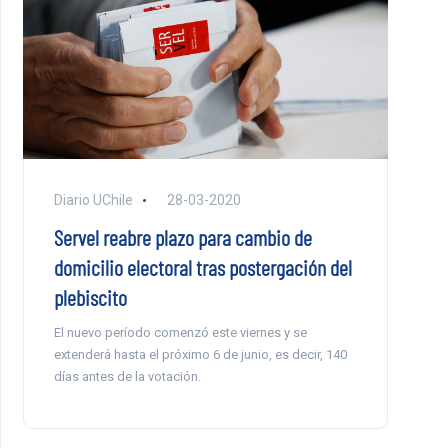
Diario UChile
28-03-2020
Servel reabre plazo para cambio de
domicilio electoral tras postergación del
plebiscito
El nuevo período comenzó este viernes y se
extenderá hasta el próximo 6 de junio, es decir, 140
días antes de la votación.